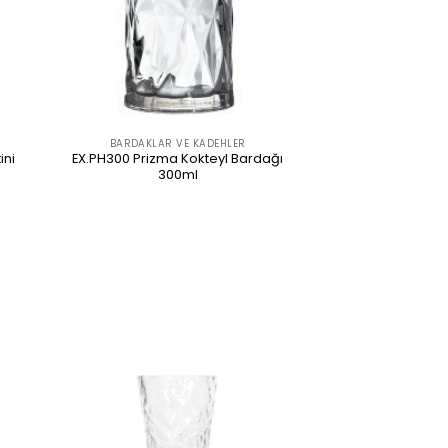
BARDAKLAR VE KADEHLER
ini
EX.PH300 Prizma Kokteyl Bardağı
300ml
ÜRÜNÜ İNCELE