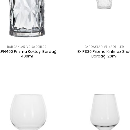
BARDAKLAR VE KADEHLER
BARDAKLAR VE KADEHLER
X.PH400 Prizma Kokteyl Bardağı
EX.PS30 Prizma Kırılmaz Sho
400ml
Bardağı 20ml
ÜRÜNÜ İNCELE
ÜRÜNÜ İNCELE