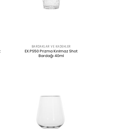
BARDAKLAR VE KADEHLER
t
EX.PS50 Prizma Kırılmaz Shot
Bardağı 40ml
ÜRÜNÜ İNCELE