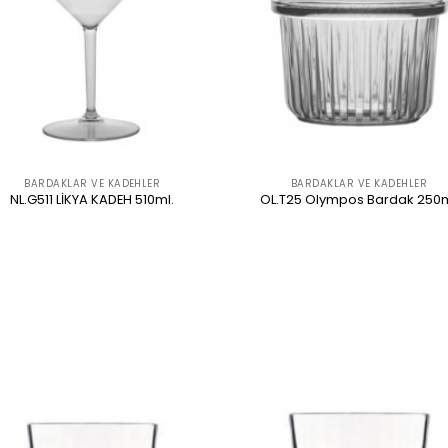
BARDAKLAR VE KADEHLER
BARDAKLAR VE KADEHLER
NL.G511 LİKYA KADEH 510ml.
OL.T25 Olympos Bardak 250
ÜRÜNÜ İNCELE
ÜRÜNÜ İNCELE