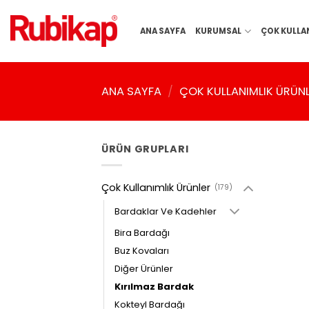
İçeriğe
atla
ANA SAYFA
KURUMSAL
ÇOK KULLA
ANA SAYFA
/
ÇOK KULLANIMLIK ÜRÜN
ÜRÜN GRUPLARI
Çok Kullanımlık Ürünler
(179)
Bardaklar Ve Kadehler
Bira Bardağı
Buz Kovaları
Diğer Ürünler
Kırılmaz Bardak
Kokteyl Bardağı