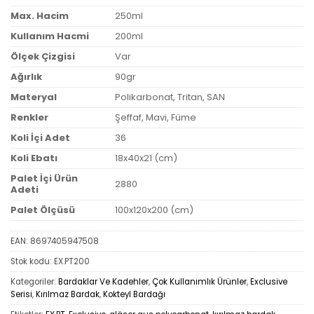
Max. Hacim
250ml
Kullanım Hacmi
200ml
Ölçek Çizgisi
Var
Ağırlık
90gr
Materyal
Polikarbonat, Tritan, SAN
Renkler
Şeffaf, Mavi, Füme
Koli İçi Adet
36
Koli Ebatı
18x40x21 (cm)
Palet İçi Ürün
2880
Adeti
Palet Ölçüsü
100x120x200 (cm)
EAN:
8697405947508
Stok kodu:
EX.PT200
Kategoriler:
Bardaklar Ve Kadehler
,
Çok Kullanımlık Ürünler
,
Exclusive
Serisi
,
Kırılmaz Bardak
,
Kokteyl Bardağı