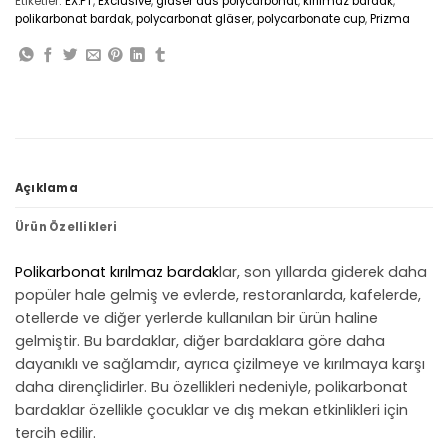
Etiketler:
EX.PT
,
Exclusive
,
gläser aus polycarbonat
,
kırılmaz bardak
,
polikarbonat bardak
,
polycarbonat gläser
,
polycarbonate cup
,
Prizma
Açıklama
Ürün Özellikleri
Polikarbonat
kırılmaz bardak
lar, son yıllarda giderek daha
popüler hale gelmiş ve evlerde, restoranlarda, kafelerde,
otellerde ve diğer yerlerde kullanılan bir ürün haline
gelmiştir. Bu bardaklar, diğer bardaklara göre daha
dayanıklı ve sağlamdır, ayrıca çizilmeye ve kırılmaya karşı
daha dirençlidirler. Bu özellikleri nedeniyle, polikarbonat
bardaklar özellikle çocuklar ve dış mekan etkinlikleri için
tercih edilir.