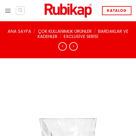
İçeriğe
atla
KATALOG
ANA SAYFA
/
ÇOK KULLANIMLIK ÜRÜNLER
/
BARDAKLAR VE
KADEHLER
/
EXCLUSIVE SERISI