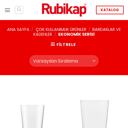
İçeriğe
atla
KATALOG
ANA SAYFA
/
ÇOK KULLANIMLIK ÜRÜNLER
/
BARDAKLAR VE
KADEHLER
/
EKONOMIK SERISI
FILTRELE