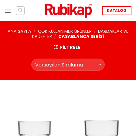
İçeriğe
atla
KATALOG
ANA SAYFA
/
ÇOK KULLANIMLIK ÜRÜNLER
/
BARDAKLAR VE
KADEHLER
/
CASABLANCA SERISI
FILTRELE