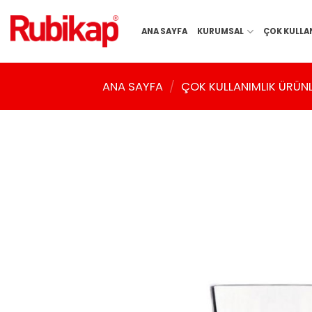
İçeriğe
atla
ANA SAYFA
KURUMSAL
ÇOK KULLA
ANA SAYFA
/
ÇOK KULLANIMLIK ÜRÜN