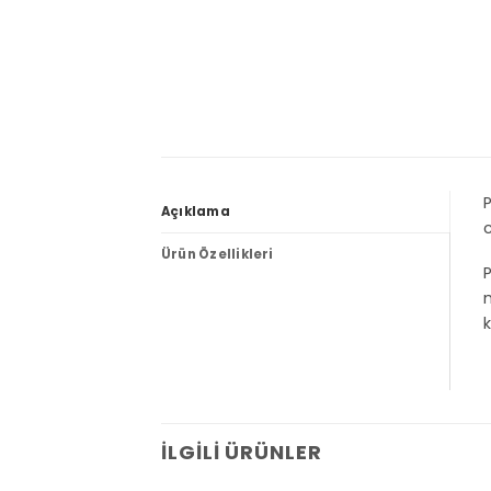
P
Açıklama
Ürün Özellikleri
P
m
k
İLGILI ÜRÜNLER