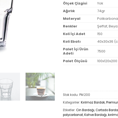
Ölçek Çizgisi
Yok
Ağırlık
74gr
Materyal
Polikarbonat
Renkler
Şeffaf, Beya
Koli İçi Adet
150
Koli Ebatı
40x30x36 (
Palet İçi Ürün
7500
Adeti
Palet Ölçüsü
100x120x200
Stok kodu:
PM.200
Kategoriler:
Kırılmaz Bardak
,
Premium
Etiketler:
Cin Bardağı
,
Cortado Barda
polycarbonat
,
Kahve Bardağı
,
kırılm