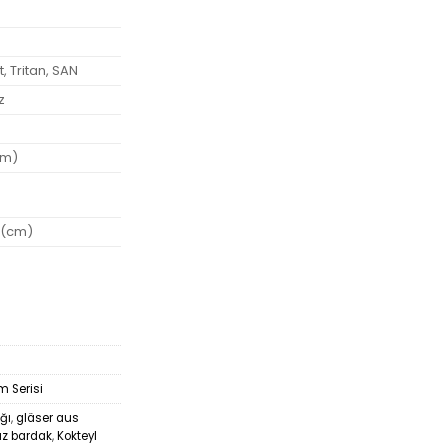
, Tritan, SAN
z
cm)
 (cm)
 Serisi
ğı
,
gläser aus
az bardak
,
Kokteyl