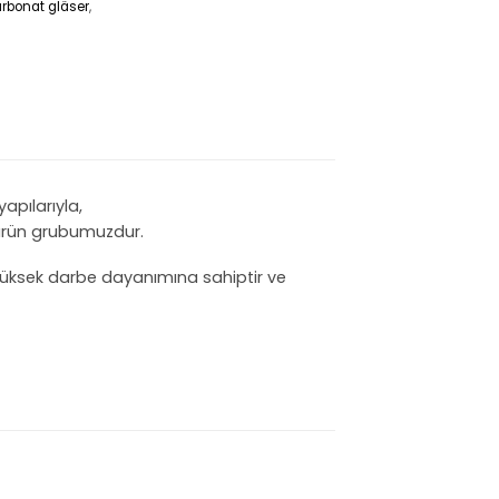
arbonat gläser
,
apılarıyla,
rün grubumuzdur.
üksek darbe dayanımına sahiptir
ve