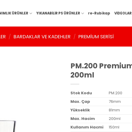
NIMLIK ÜRÜNLER
YIKANABİLİR PS ÜRÜNLER
re-Rubikap
VİDEOLAR
LER
/
BARDAKLAR VE KADEHLER
/
PREMIUM SERISI
PM.200 Premiu
200ml
Stok Kodu
PM.200
Max. Çap
76mm
Yükseklik
81mm
Max. Hacim
200ml
Kullanım Hacmi
150ml