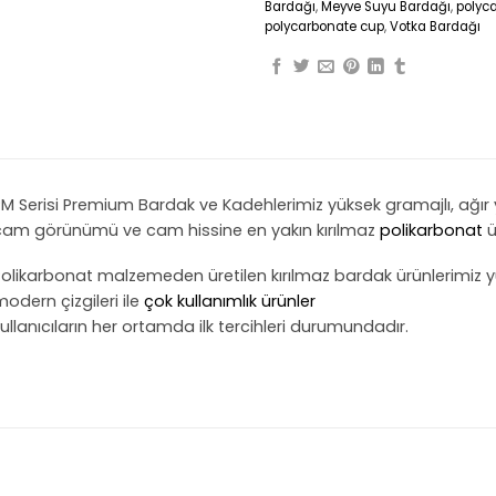
Bardağı
,
Meyve Suyu Bardağı
,
polyc
polycarbonate cup
,
Votka Bardağı
M Serisi Premium Bardak ve Kadehlerimiz yüksek gramajlı, ağır y
cam görünümü ve cam hissine en yakın kırılmaz
polikarbonat
ü
olikarbonat malzemeden üretilen kırılmaz bardak ürünlerimiz
y
odern çizgileri ile
çok kullanımlık ürünler
ullanıcıların her ortamda ilk tercihleri durumundadır.