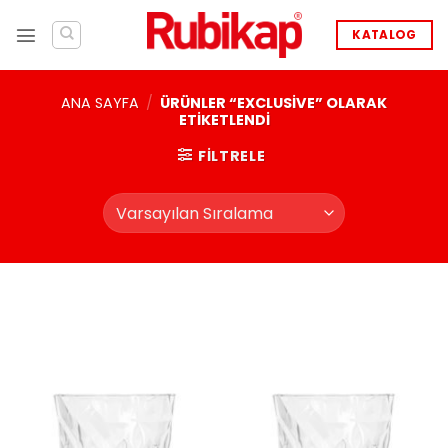
İçeriğe
atla
KATALOG
ANA SAYFA
/
ÜRÜNLER “EXCLUSIVE” OLARAK
ETIKETLENDI
FILTRELE