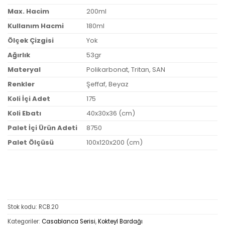
Max. Hacim
200ml
Kullanım Hacmi
180ml
Ölçek Çizgisi
Yok
Ağırlık
53gr
Materyal
Polikarbonat, Tritan, SAN
Renkler
Şeffaf, Beyaz
Koli İçi Adet
175
Koli Ebatı
40x30x36 (cm)
Palet İçi Ürün Adeti
8750
Palet Ölçüsü
100x120x200 (cm)
Stok kodu:
RCB.20
Kategoriler:
Casablanca Serisi
,
Kokteyl Bardağı