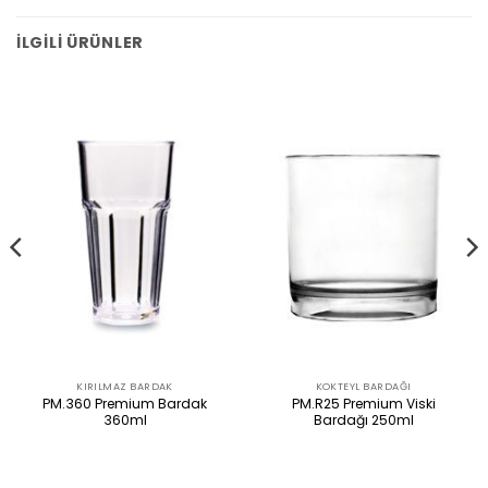
İLGILI ÜRÜNLER
KIRILMAZ BARDAK
KOKTEYL BARDAĞI
PM.360 Premium Bardak
PM.R25 Premium Viski
360ml
Bardağı 250ml
ÜRÜNÜ İNCELE
ÜRÜNÜ İNCELE