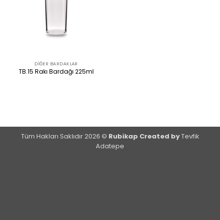
DIĞER BARDAKLAR
TB.15 Rakı Bardağı 225ml
ÜRÜNÜ İNCELE
Tüm Hakları Saklıdır 2026 ©
Rubikap Created by
Tevfik
Adatepe