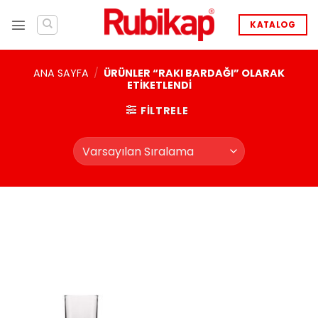
İçeriğe
atla
KATALOG
ANA SAYFA
/
ÜRÜNLER “RAKI BARDAĞI” OLARAK
ETIKETLENDI
FILTRELE