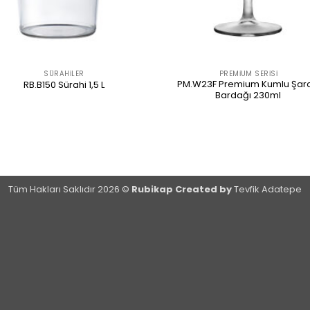
SÜRAHILER
PREMIUM SERISI
PM.W23F Premium Kumlu Şar
RB.B150 Sürahi 1,5 L
Bardağı 230ml
ÜRÜNÜ İNCELE
ÜRÜNÜ İNCELE
Tüm Hakları Saklıdır 2026 ©
Rubikap Created by
Tevfik Adatepe