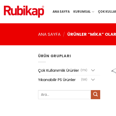
İçeriğe
atla
ANA SAYFA
KURUMSAL
ÇOK KULLA
ANA SAYFA
/
ÜRÜNLER “MIKA” OLAR
ÜRÜN GRUPLARI
Çok Kullanımlık Ürünler
(179)
Yıkanabilir PS Ürünler
(58)