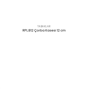
TABAKLAR
RPL.B12 Çorba Kasesi 12 cm
ÜRÜNÜ İNCELE