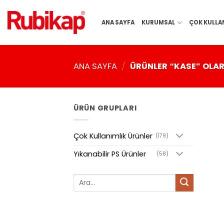
İçeriğe
atla
ANA SAYFA
KURUMSAL
ÇOK KULLA
ANA SAYFA
/
ÜRÜNLER “KASE” OLAR
ÜRÜN GRUPLARI
Çok Kullanımlık Ürünler
(179)
Yıkanabilir PS Ürünler
(58)