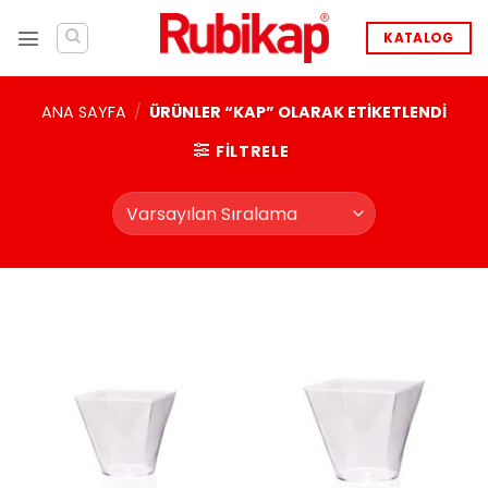
İçeriğe
atla
KATALOG
ANA SAYFA
/
ÜRÜNLER “KAP” OLARAK ETIKETLENDI
FILTRELE