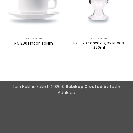
FINCANLAR
FINCANLAR
RC.C23 Kahve & Çay Kupası
RC.200 Fincan Takımı
230ml
ÜRÜNÜ İNCELE
ÜRÜNÜ İNCELE
Tüm Hakları Saklıdır 2026 ©
Rubikap Created by
Tevfik
Adatepe