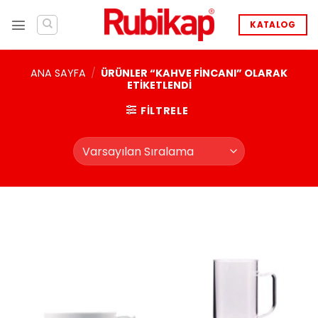
İçeriğe
atla
KATALOG
ANA SAYFA
/
ÜRÜNLER “KAHVE FINCANI” OLARAK
ETIKETLENDI
FILTRELE