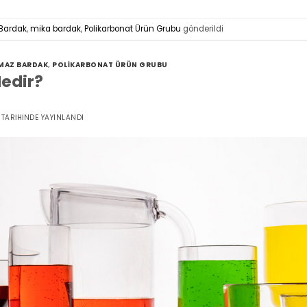
 Bardak
,
mika bardak
,
Polikarbonat Ürün Grubu
gönderildi
LMAZ BARDAK
,
POLIKARBONAT ÜRÜN GRUBU
Nedir?
TARIHINDE YAYINLANDI