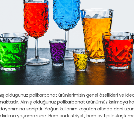
mış olduğunuz polikarbonat ürünlerimizin genel özellikleri ve idea
maktadır. Almış olduğunuz polikarbonat ürünümüz kırılmaya karşı
dayanımına sahiptir. Yoğun kullanım koşulları altında dahi uzu
hiç kırılma yaşamazsınız. Hem endüstriyel , hem ev tipi bulaşık 