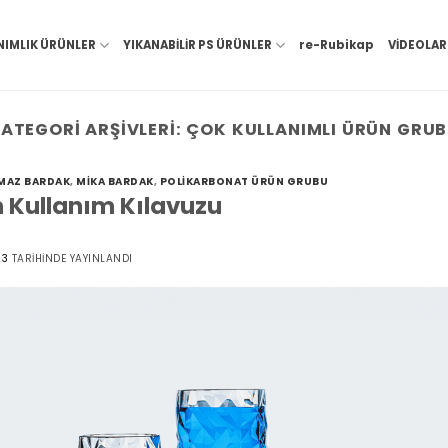
NIMLIK ÜRÜNLER
YIKANABİLİR PS ÜRÜNLER
re-Rubikap
VİDEOLAR
ATEGORI ARŞIVLERI:
ÇOK KULLANIMLI ÜRÜN GRU
LMAZ BARDAK
,
MIKA BARDAK
,
POLIKARBONAT ÜRÜN GRUBU
 Kullanım Kılavuzu
23
TARIHINDE YAYINLANDI