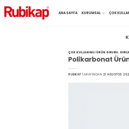
İçeriğe
atla
ANA SAYFA
KURUMSAL
ÇOK KULLA
K
ÇOK KULLANIMLI ÜRÜN GRUBU
,
KIRI
Polikarbonat Ürün
RUBIKAP
TARAFINDAN
21 AĞUSTOS 20