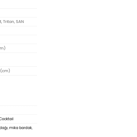
, Tritan, SAN
cm)
 (cm)
Cocktail
rdağı
,
mika bardak
,