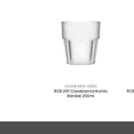
NCA SERISI
CASABLANCA SERISI
RCB.20F Casablanca Kumlu
nca Bardak 300ml
RCB
Bardak 200ml
 İNCELE
ÜRÜNÜ İNCELE