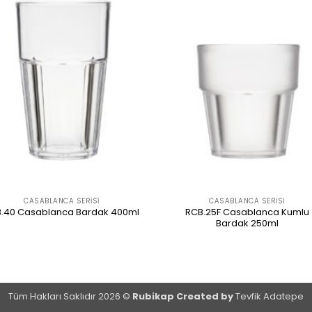
CASABLANCA SERISI
CASABLANCA SERISI
RCB.25F Casablanca Kumlu
.40 Casablanca Bardak 400ml
Bardak 250ml
ÜRÜNÜ İNCELE
ÜRÜNÜ İNCELE
Tüm Hakları Saklıdır 2026 ©
Rubikap Created by
Tevfik Adatepe