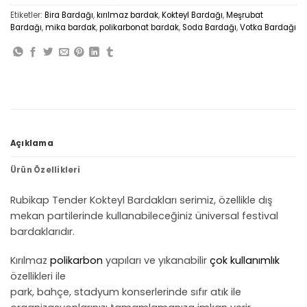
Etiketler:
Bira Bardağı
,
kırılmaz bardak
,
Kokteyl Bardağı
,
Meşrubat
Bardağı
,
mika bardak
,
polikarbonat bardak
,
Soda Bardağı
,
Votka Bardağı
Açıklama
Ürün Özellikleri
Rubikap Tender Kokteyl Bardakları serimiz, özellikle dış
mekan partilerinde kullanabileceğiniz üniversal festival
bardaklarıdır.
Kırılmaz
polikarbon
yapıları ve yıkanabilir
çok kullanımlık
özellikleri ile
park, bahçe, stadyum konserlerinde sıfır atık ile