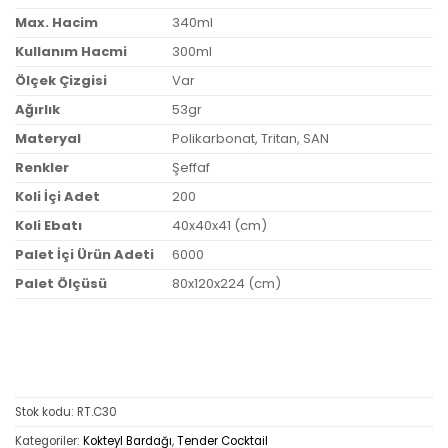
Max. Hacim
340ml
Kullanım Hacmi
300ml
Ölçek Çizgisi
Var
Ağırlık
53gr
Materyal
Polikarbonat, Tritan, SAN
Renkler
Şeffaf
Koli İçi Adet
200
Koli Ebatı
40x40x41 (cm)
Palet İçi Ürün Adeti
6000
Palet Ölçüsü
80x120x224 (cm)
Stok kodu:
RT.C30
Kategoriler:
Kokteyl Bardağı
,
Tender Cocktail