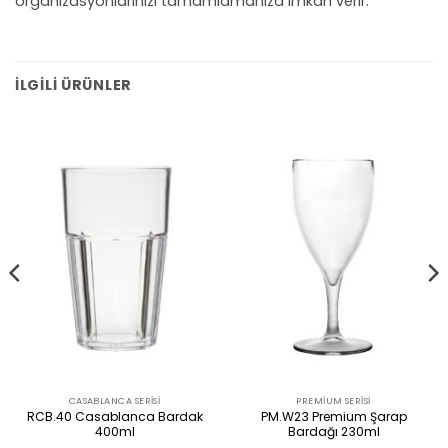
organizasyonlarınızı tamamlamanıza imkan verir.
İLGILI ÜRÜNLER
CASABLANCA SERISI
PREMIUM SERISI
RCB.40 Casablanca Bardak
PM.W23 Premium Şarap
400ml
Bardağı 230ml