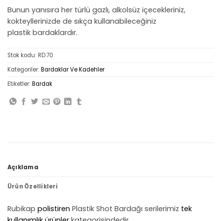
Bunun yanısıra her türlü gazlı, alkolsüz içecekleriniz,
kokteyllerinizde de sıkça kullanabileceğiniz
plastik bardaklardır.
Stok kodu:
RD.70
Kategoriler:
Bardaklar Ve Kadehler
Etiketler:
Bardak
Açıklama
Ürün Özellikleri
Rubikap
polistiren
Plastik Shot Bardağı serilerimiz
tek
kullanımlık ürünler
kategorisindedir.