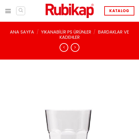
İçeriğe
atla
KATALOG
ANA SAYFA
/
YIKANABILIR PS ÜRÜNLER
/
BARDAKLAR VE
KADEHLER