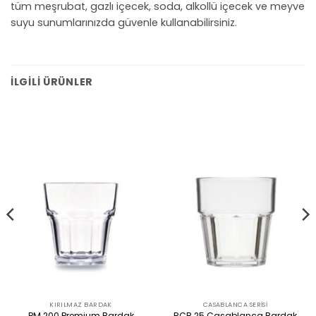
tüm meşrubat, gazlı içecek, soda, alkollü içecek ve meyve
suyu sunumlarınızda güvenle kullanabilirsiniz.
İLGILI ÜRÜNLER
KIRILMAZ BARDAK
CASABLANCA SERISI
PM.200 Premium Bardak
RCB.25 Casablanca Bardak