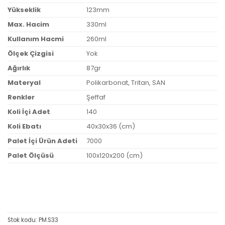
Yükseklik
123mm
Max. Hacim
330ml
Kullanım Hacmi
260ml
Ölçek Çizgisi
Yok
Ağırlık
87gr
Materyal
Polikarbonat, Tritan, SAN
Renkler
Şeffaf
Koli İçi Adet
140
Koli Ebatı
40x30x36 (cm)
Palet İçi Ürün Adeti
7000
Palet Ölçüsü
100x120x200 (cm)
Stok kodu:
PM.S33