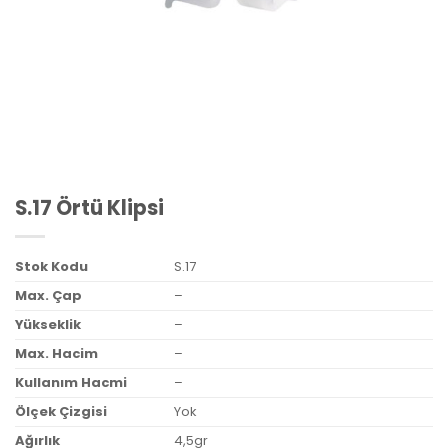
S.17 Örtü Klipsi
Stok Kodu
S.17
Max. Çap
–
Yükseklik
–
Max. Hacim
–
Kullanım Hacmi
–
Ölçek Çizgisi
Yok
Ağırlık
4,5gr