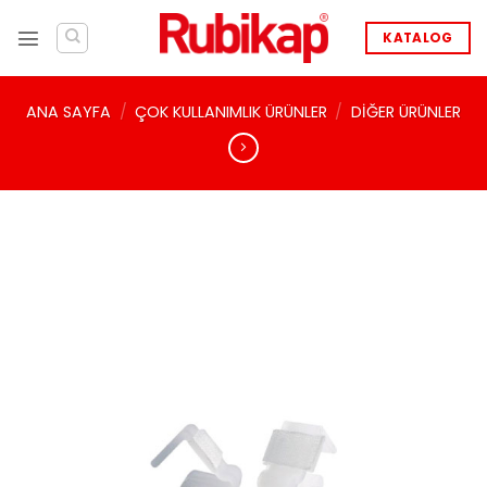
İçeriğe
atla
KATALOG
ANA SAYFA
/
ÇOK KULLANIMLIK ÜRÜNLER
/
DIĞER ÜRÜNLER