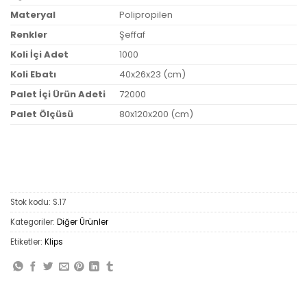
Materyal
Polipropilen
Renkler
Şeffaf
Koli İçi Adet
1000
Koli Ebatı
40x26x23 (cm)
Palet İçi Ürün Adeti
72000
Palet Ölçüsü
80x120x200 (cm)
Stok kodu:
S.17
Kategoriler:
Diğer Ürünler
Etiketler:
Klips