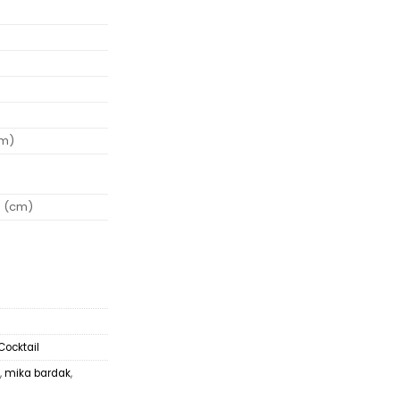
n
cm)
0 (cm)
Cocktail
,
mika bardak
,