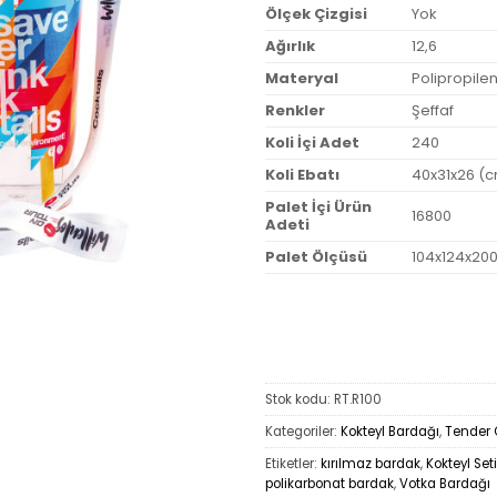
Ölçek Çizgisi
Yok
Ağırlık
12,6
Materyal
Polipropile
Renkler
Şeffaf
Koli İçi Adet
240
Koli Ebatı
40x31x26 (
Palet İçi Ürün
16800
Adeti
Palet Ölçüsü
104x124x20
Stok kodu:
RT.R100
Kategoriler:
Kokteyl Bardağı
,
Tender 
Etiketler:
kırılmaz bardak
,
Kokteyl Seti
polikarbonat bardak
,
Votka Bardağı