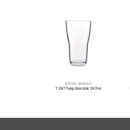
ARDAKLARI
KOKTEYL BARDAĞI
 Bardağı 50ml
T.397 Tulip Bardak 397ml
 İNCELE
ÜRÜNÜ İNCELE