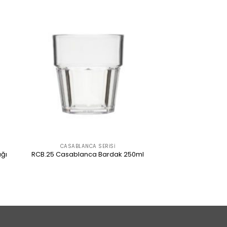
CASABLANCA SERISI
ğı
RCB.25 Casablanca Bardak 250ml
ÜRÜNÜ İNCELE