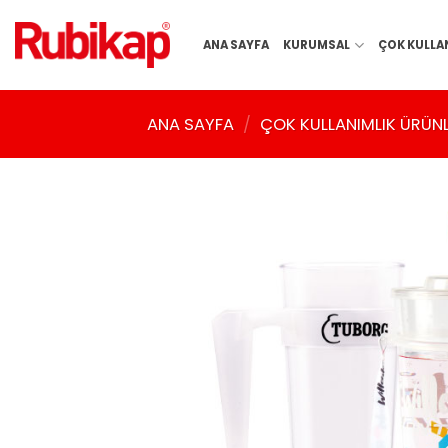
İçeriğe
atla
ANA SAYFA
KURUMSAL
ÇOK KULLA
ANA SAYFA
/
ÇOK KULLANIMLIK ÜRÜN