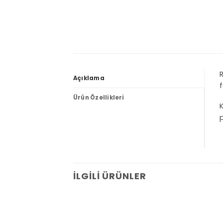
R
Açıklama
f
Ürün Özellikleri
K
p
İLGILI ÜRÜNLER