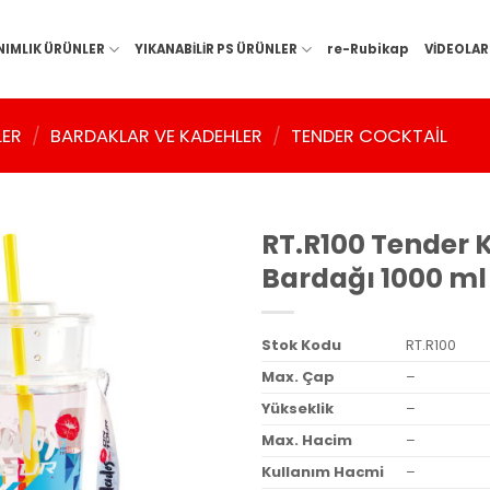
NIMLIK ÜRÜNLER
YIKANABİLİR PS ÜRÜNLER
re-Rubikap
VİDEOLAR
LER
/
BARDAKLAR VE KADEHLER
/
TENDER COCKTAIL
RT.R100 Tender 
Bardağı 1000 ml
Stok Kodu
RT.R100
Max. Çap
–
Yükseklik
–
Max. Hacim
–
Kullanım Hacmi
–