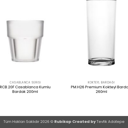
CASABLANCA SERISI
KOKTEYL BARDAĞI
RCB.20F Casablanca Kumlu
PM.H26 Premium Kokteyl Barda
Bardak 200ml
260ml
ÜRÜNÜ İNCELE
ÜRÜNÜ İNCELE
Tüm Hakları Saklıdır 2026 ©
Rubikap Created by
Tevfik Adatepe