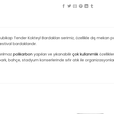
ubikap Tender Kokteyl Bardakları serimiz, özellikle dış mekan pa
estival bardaklarıdır.
ırılmaz
polikarbon
yapıları ve yıkanabilir
çok kullanımlık
özellikleri
ark, bahçe, stadyum konserlerinde sıfır atık ile organizasyonl