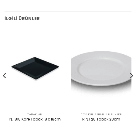
İLGILI ÜRÜNLER
TABAKLAR
ÇOK KULLANIMLIK ÜRÜNLER
PL.1818 Kare Tabak 18 x 18cm
RPL.F28 Tabak 28cm
ÜRÜNÜ İNCELE
ÜRÜNÜ İNCELE