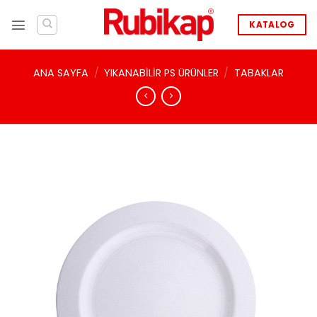
İçeriğe
atla
KATALOG
ANA SAYFA
/
YIKANABILIR PS ÜRÜNLER
/
TABAKLAR