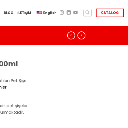
BLOG
İLETİŞİM
English
KATALOG
500ml
ilen Pet Şişe
nler
klı pet şişeler
turmaktadır.