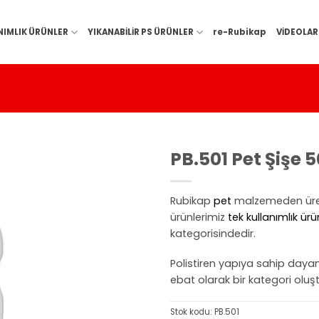
NIMLIK ÜRÜNLER
YIKANABİLİR PS ÜRÜNLER
re-Rubikap
VİDEOLAR
PB.501 Pet Şişe 
Rubikap
pet
malzemeden üret
ürünlerimiz
tek kullanımlık ürü
kategorisindedir.
Polistiren yapıya sahip dayanı
ebat olarak bir kategori oluş
Stok kodu:
PB.501