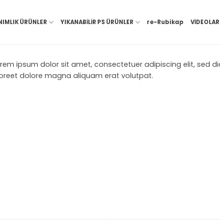
NIMLIK ÜRÜNLER
YIKANABİLİR PS ÜRÜNLER
re-Rubikap
VİDEOLAR
rem ipsum dolor sit amet, consectetuer adipiscing elit, sed
oreet dolore magna aliquam erat volutpat.