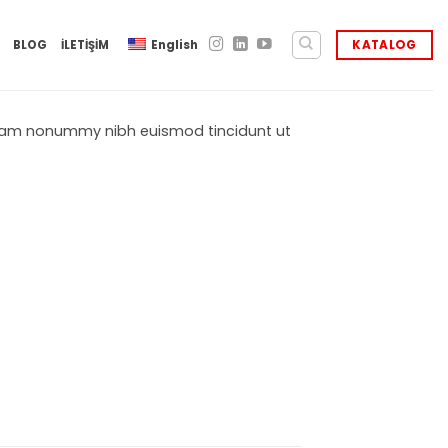
BLOG
İLETİŞİM
English
KATALOG
 diam nonummy nibh euismod tincidunt ut