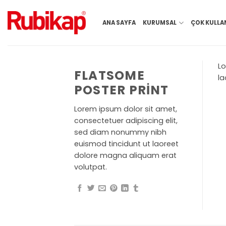
İçeriğe
atla
ANA SAYFA
KURUMSAL
ÇOK KULLA
Lo
FLATSOME
la
POSTER PRINT
Lorem ipsum dolor sit amet,
consectetuer adipiscing elit,
sed diam nonummy nibh
euismod tincidunt ut laoreet
dolore magna aliquam erat
volutpat.