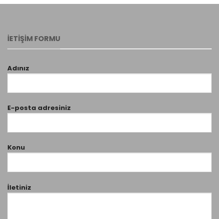
İETİŞİM FORMU
Adınız
E-posta adresiniz
Konu
İletiniz