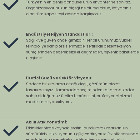
Türkiye’nin en geniş döngüsel ürün envanterine sahibiz.
Organizasyonunuzun ölçeği ne olursa olsun, ihtiyacınız
olan tüm kapasiteyi anında karşılıyoruz.
Endüstriyel Hijyen Standartları:
Sağlık ve güven önceliğimizdir. Her bir ürünümüz, yüksek
teknolojiye sahip tesislerimizde, sertifikalı dezenfeksiyon
süreçlerinden geçerek size el değmeden, hijyenik paketlerde
ulaştırılır.
Üretici Gücü ve Sektör Vizyonu:
Sadece bir kiralama ortağı değil, çözümün bizzat
tasarımcısıyız. Hammadde seçiminden tasarıma kadar
sahip olduğumuz üretim tecrübesini, profesyonel hizmet
modelimize yansıtıyoruz.
Akıllı Atık Yönetimi:
Etkinliklerinizde kaynak israfını durdurarak markanızın
sürdürülebilirlik vizyonunu güçlendiriyoruz. Etkinlik sonunda
sunduğumuz raporlarla, sağladığınız çevresel katkıyı