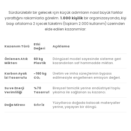
Sürdürülebilir bir gelecek için küçük adımların nasıl büyük farklar
yarattığını rakamlarla görelim.
1.000 kişilik
bir organizasyonda, kişi
başı ortalama 2 içecek tüketimi (toplam 2.000 kullanım) üzerinden
elde edilen kazanımlar:
Etki
Kazanım Türü
Açıklama
Değeri
Önlenen Atık
60 kg
Döngüsel model sayesinde sisteme geri
Miktarı
Plastik
kazandırılan saf hammadde miktarı.
Karbon Ayak
~160 kg
Üretim ve imha süreçlerinin bypass
İzi Tasarrufu
CO₂
edilmesiyle engellenen emisyon değeri.
Su ve Enerji
%70
Bireysel temizlik yerine endüstriyel toplu
Verimliliği
Tasarruf
yıkama ile sağlanan su kazancı.
Yüzyıllarca doğada kalacak materyaller
Doğa Mirası
Sıfır İz
yerine, yaşayan bir döngü.