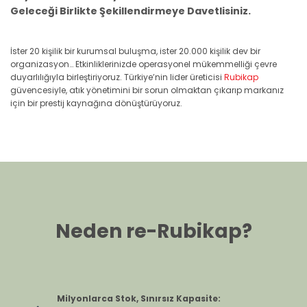
Geleceği Birlikte Şekillendirmeye Davetlisiniz.
İster 20 kişilik bir kurumsal buluşma, ister 20.000 kişilik dev bir
organizasyon… Etkinliklerinizde operasyonel mükemmelliği çevre
duyarlılığıyla birleştiriyoruz. Türkiye’nin lider üreticisi
Rubikap
güvencesiyle, atık yönetimini bir sorun olmaktan çıkarıp markanız
için bir prestij kaynağına dönüştürüyoruz.
Neden re-Rubikap?
Milyonlarca Stok, Sınırsız Kapasite: