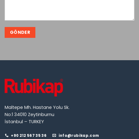
Maltepe Mh. Hastane Yolu Sk.
No:1 34010 Zeytinburnu
İstanbul – TURKEY
+90 212 567 35 36
info@rubikap.com