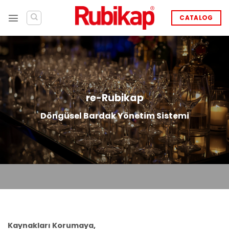
Skip
to
CATALOG
content
re-Rubikap
Döngüsel Bardak Yönetim Sistemi
Kaynakları Korumaya,